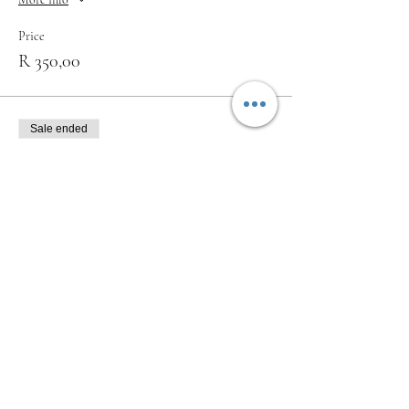
Price
R 350,00
Sale ended
Ticket type
Enkel Kaartjie
More info
Price
R 200,00
Deel hierdie funksie