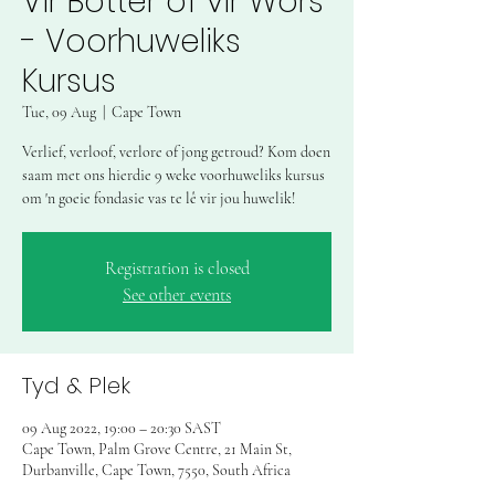
Vir Botter of vir Wors
- Voorhuweliks
Kursus
Tue, 09 Aug
  |  
Cape Town
Verlief, verloof, verlore of jong getroud? Kom doen
saam met ons hierdie 9 weke voorhuweliks kursus
om 'n goeie fondasie vas te lê vir jou huwelik!
Registration is closed
See other events
Tyd & Plek
09 Aug 2022, 19:00 – 20:30 SAST
Cape Town, Palm Grove Centre, 21 Main St,
Durbanville, Cape Town, 7550, South Africa