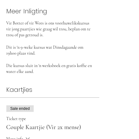
Meer Inligting
Vir Botter of vir Wors is ons voorhuwelikskursus
vir jong paartjies wie graag wil trou, beplan om te
trou of pas getroud is.
Dit is 'n 9-weke kursus wat Dinsdagaande om
19h00 plaas vind.
Die kursus sluit in 'n werksboek en gratis koffie en
water elke aand.
Kaartjies
Sale ended
Ticket type
Couple Kaartjie (Vir 2x mense)
More info