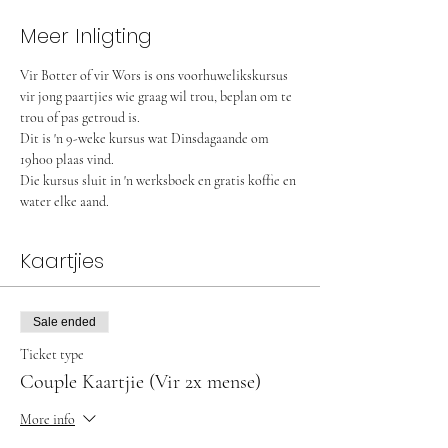
Meer Inligting
Vir Botter of vir Wors is ons voorhuwelikskursus 
vir jong paartjies wie graag wil trou, beplan om te 
trou of pas getroud is.
Dit is 'n 9-weke kursus wat Dinsdagaande om 
19h00 plaas vind.
Die kursus sluit in 'n werksboek en gratis koffie en 
water elke aand.
Kaartjies
Sale ended
Ticket type
Couple Kaartjie (Vir 2x mense)
More info