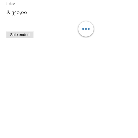
Price
R 350,00
Sale ended
Ticket type
Enkel Kaartjie
More info
Price
R 200,00
Deel hierdie funksie