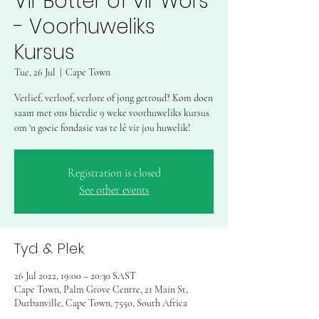
Vir Botter of vir Wors
- Voorhuweliks
Kursus
Tue, 26 Jul
  |  
Cape Town
Verlief, verloof, verlore of jong getroud? Kom doen
saam met ons hierdie 9 weke voorhuweliks kursus
om 'n goeie fondasie vas te lê vir jou huwelik!
Registration is closed
See other events
Tyd & Plek
26 Jul 2022, 19:00 – 20:30 SAST
Cape Town, Palm Grove Centre, 21 Main St,
Durbanville, Cape Town, 7550, South Africa