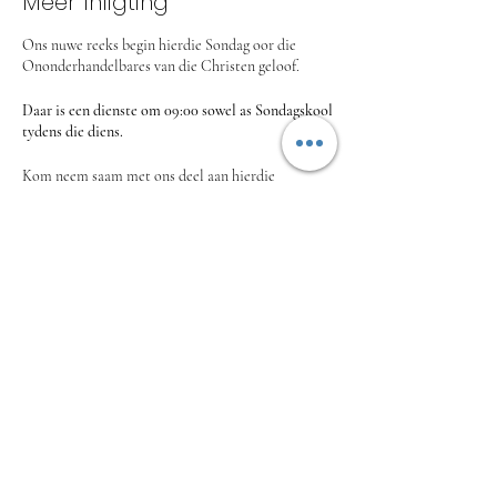
Meer Inligting
Ons nuwe reeks begin hierdie Sondag oor die
Ononderhandelbares van die Christen geloof.
Daar is een dienste om 09:00 sowel as Sondagskool
tydens die diens.
Kom neem saam met ons deel aan hierdie
opwindende en baie belangrike reeks!
Deel hierdie funksie
info@gesinskerk.co.za