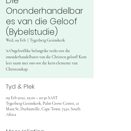
Die
Ononderhandelbar
es van die Geloof
(Bybelstudie)
Wed, 09 Feb
  |  
Tygerberg Gesinskerk
'n Ongelooflike belangrike reeks oor die
ononderhandelbares van die Christen geloof! Kom
leer saam met ons oor die kern elemente van
Christenskap.
Tyd & Plek
09 Feb 2022, 19:00 – 20:30 SAST
Tygerberg Gesinskerk, Palm Grove Centre, 21
Main St, Durbanville, Cape Town, 7550, South
Africa